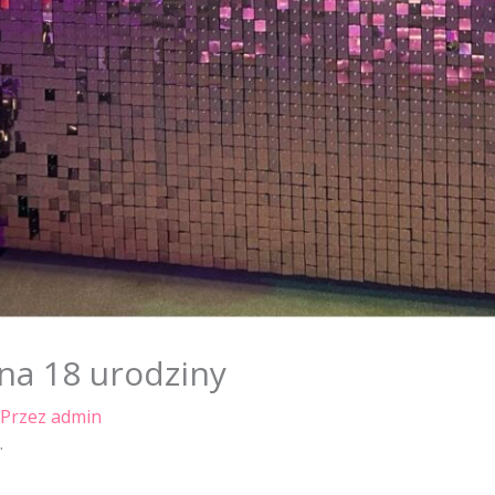
na 18 urodziny
 Przez
admin
.