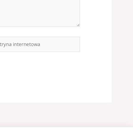
yna
rnetowa